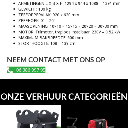
AFMETINGEN L X B X H: 1294 x 944 x 1088 – 1391 mm
GEWICHT: 130 kg
ZEEFOPPERVLAK: 920 x 620 mm
ZEEFHOEK: 0° – 20°
MAASOPENING: 10×10 – 15×15 – 20×20 – 30×30 mm
MOTOR: Trilmotor, traploos instelbaar: 230V – 0,52 kW
MAXIMUM BAKBREEDTE: 600 mm
STORTHOOGTE: 108 – 139 cm
NEEM CONTACT MET ONS OP
06 386 997 95
ONZE VERHUUR CATEGORIEËN