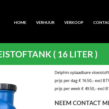
HOME
VERHUUR
VERKOOP
CONTA
STOFTANK ( 16 LITER )
Delphin oplaadbare vloeistoft
prijs per dag € 16.50,- excl B
prijs per week € 49.50,- excl 
NEEM CONTACT M