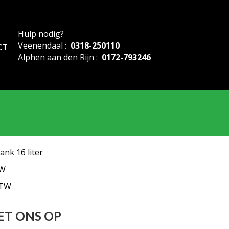
Hulp nodig?
Veenendaal :
0318-250110
CT
Alphen aan den Rijn :
0172-793246
ank 16 liter
TW
BTW
ET ONS OP