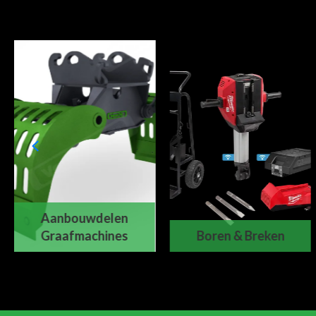
Aanbouwdelen
Graafmachines
Boren & Breken